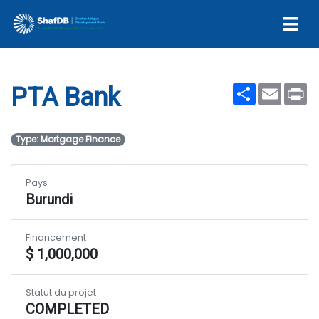
PTA Bank
Share
Email
Pr
PTA Bank
Type: Mortgage Finance
Pays
Burundi
Financement
$ 1,000,000
Statut du projet
COMPLETED