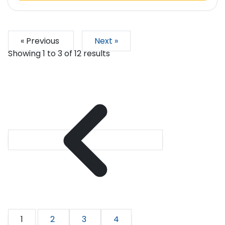
« Previous
Next »
Showing
1
to
3
of
12
results
1
2
3
4