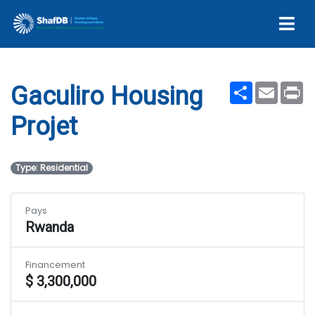
Gaculiro Housing Projet
Share
Email
Pr
Gaculiro Housing
Projet
Type: Residential
Pays
Rwanda
Financement
$ 3,300,000