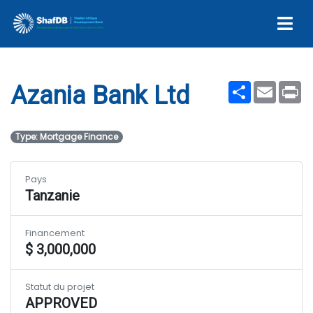
Azania Bank Ltd
Share
Email
Pr
Azania Bank Ltd
Type: Mortgage Finance
Pays
Tanzanie
Financement
$ 3,000,000
Statut du projet
APPROVED