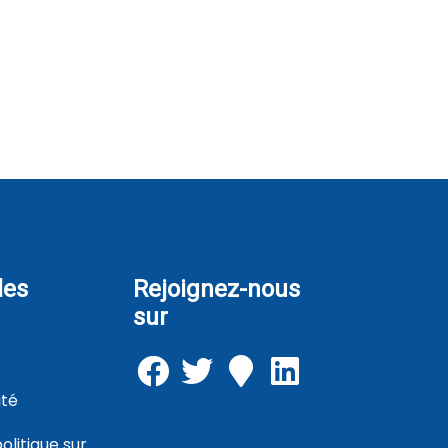
les
Rejoignez-nous
sur
ité
litique sur