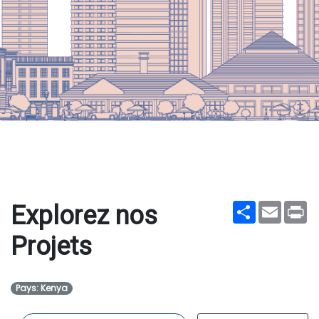
Share
Email
Pr
Explorez nos
Projets
Pays: Kenya