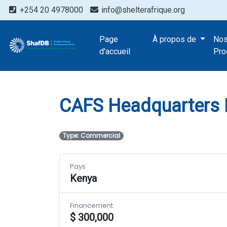
+254 20 4978000
info@shelterafrique.org
Projects
Page
À propos de
No
CAFS Headquar
d'accueil
Pro
CAFS Headquarters B
Type: Commercial
Pays
Kenya
Financement
$ 300,000