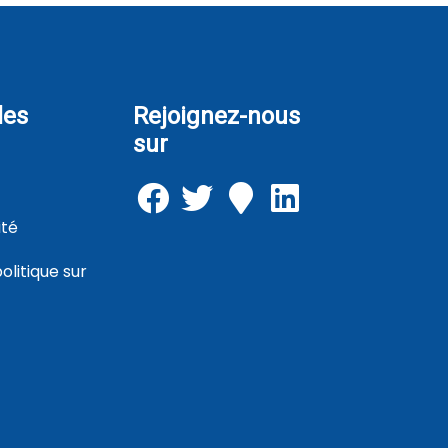
les
Rejoignez-nous
sur
ité
litique sur