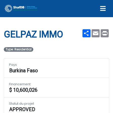
GELPAZ IMMO
Share
Email
Pr
GELPAZ IMMO
Type: Residential
Pays
Burkina Faso
Financement
$ 10,600,026
Statut du projet
APPROVED