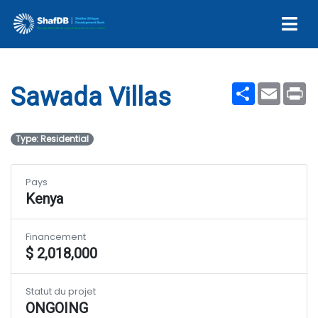
Sawada Villas
Share
Email
Pr
Sawada Villas
Type: Residential
Pays
Kenya
Financement
$ 2,018,000
Statut du projet
ONGOING