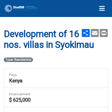
villas in Syokimau
Share
Email
Pr
Development of 16
nos. villas in Syokimau
Type: Residential
Pays
Kenya
Financement
$ 625,000