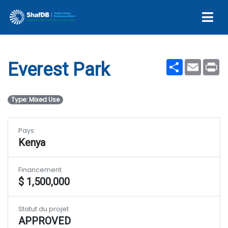
Everest Park
Share
Email
Pr
Everest Park
Type: Mixed Use
Pays
Kenya
Financement
$ 1,500,000
Statut du projet
APPROVED