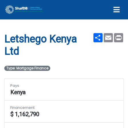
Letshego Kenya Ltd
Share
Email
Pr
Letshego Kenya
Ltd
Type: Mortgage Finance
Pays
Kenya
Financement
$ 1,162,790