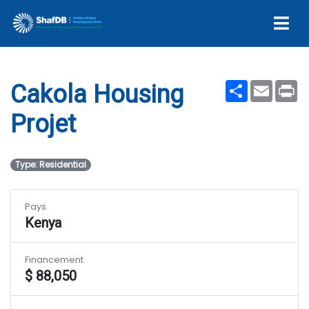
Cakola Housing Projet
Share
Email
Pr
Cakola Housing
Projet
Type: Residential
Pays
Kenya
Financement
$ 88,050