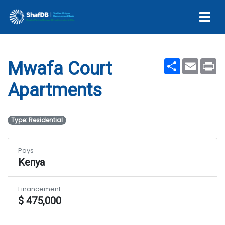
Mwafa Court Apartments
Share
Email
Pr
Mwafa Court
Apartments
Type: Residential
Pays
Kenya
Financement
$ 475,000