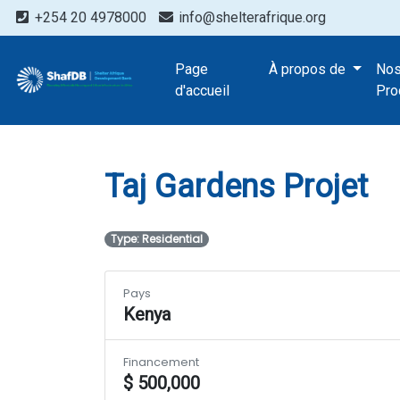
+254 20 4978000
info@shelterafrique.org
Projects
Page
À propos de
No
Taj Gardens Pr
d'accueil
Pro
Taj Gardens Projet
Type: Residential
Pays
Kenya
Financement
$ 500,000