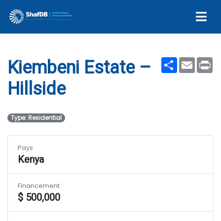
Kiembeni Estate – Hillside
Share
Email
Pr
Kiembeni Estate –
Hillside
Type: Residential
Pays
Kenya
Financement
$ 500,000