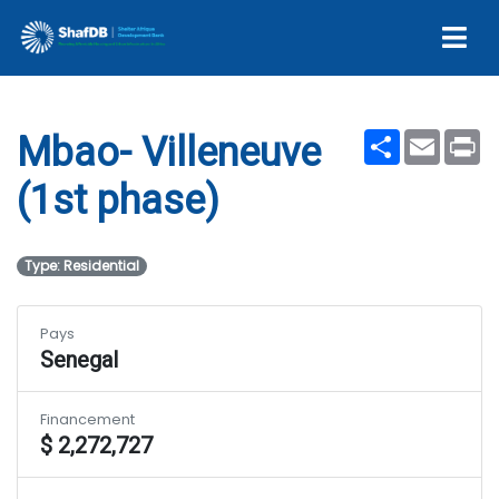
phase)
Share
Email
Pr
Mbao- Villeneuve
(1st phase)
Type: Residential
Pays
Senegal
Financement
$ 2,272,727