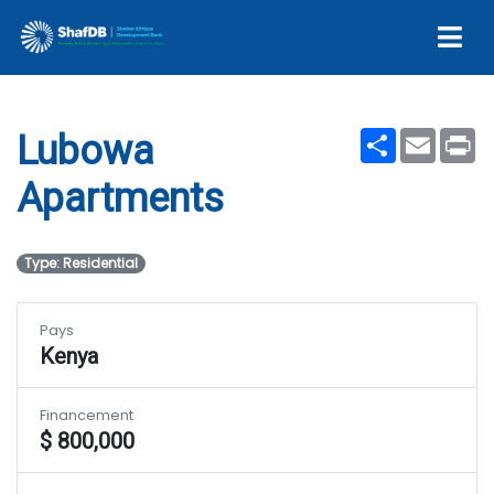
Lubowa Apartments
Share
Email
Pr
Lubowa
Apartments
Type: Residential
Pays
Kenya
Financement
$ 800,000